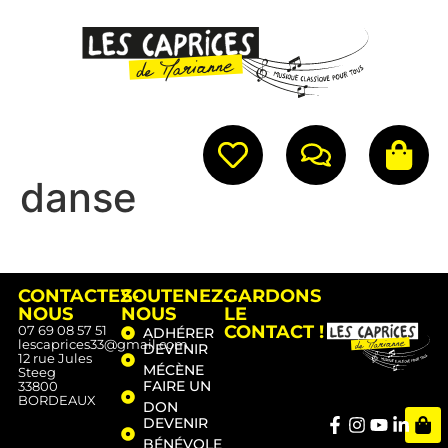
danse
CONTACTEZ-
SOUTENEZ-
GARDONS
NOUS
NOUS
LE
CONTACT !
07 69 08 57 51
ADHÉRER
lescaprices33@gmail.com
DEVENIR
12 rue Jules
MÉCÈNE
Steeg
FAIRE UN
33800
BORDEAUX
DON
DEVENIR
BÉNÉVOLE